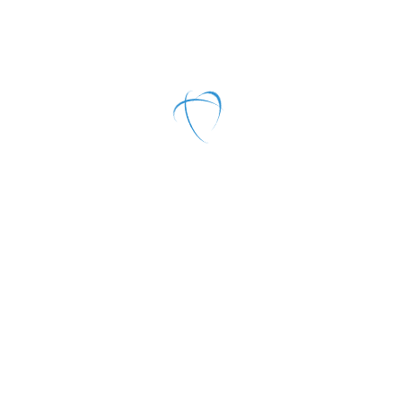
e svojim kljentima tvrtka CNC software, inc započela je sa serijalom k
rada!
June 14, 2016
d brojnih primjera koji potvrđuju prednost Mastercama pred ostalim